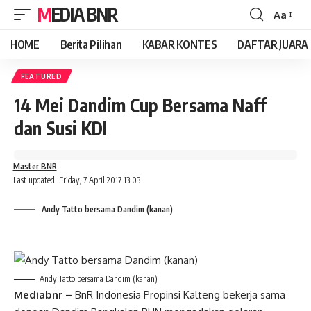
MEDIA BNR
Aa
Font
Resizer
HOME
Berita Pilihan
KABAR KONTES
DAFTAR JUARA
FEATURED
14 Mei Dandim Cup Bersama Naff
dan Susi KDI
Master BNR
Last updated: Friday, 7 April 2017 13:03
Andy Tatto bersama Dandim (kanan)
Andy Tatto bersama Dandim (kanan)
Mediabnr –
BnR Indonesia Propinsi Kalteng bekerja sama