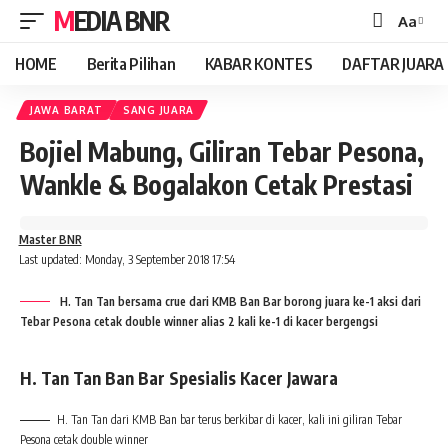
MEDIA BNR
Aa
Font
Resizer
HOME
Berita Pilihan
KABAR KONTES
DAFTAR JUARA
JAWA BARAT
SANG JUARA
Bojiel Mabung, Giliran Tebar Pesona,
Wankle & Bogalakon Cetak Prestasi
Master BNR
Last updated: Monday, 3 September 2018 17:54
H. Tan Tan bersama crue dari KMB Ban Bar borong juara ke-1 aksi dari
Tebar Pesona cetak double winner alias 2 kali ke-1 di kacer bergengsi
H. Tan Tan Ban Bar Spesialis Kacer Jawara
H. Tan Tan dari KMB Ban bar terus berkibar di kacer, kali ini giliran Tebar
Pesona cetak double winner