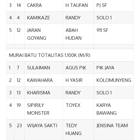
3
14
CAKRA
H TAUFAN
PJ SF
4
4
KAMIKAZE
RANDY
SOLO 1
5
12
JARAN
ABAH
911 SF
GOYANG
HUDAN
MURAI BATU TOTALITAS 1.100K (M/R)
1
7
SULAIMAN
AGUS PIK
PIK JAYA
2
12
KAWAHARA
H YASIR
KOLOMUNYENG
3
13
KHARISMA
RANDY
SOLO 1
4
19
SIPIRILY
TOYEX
KARYA
MONSTER
BAWANG
5
23
WIJAYA SAKTI
TEDY
JENSINA TEAM
HUANG