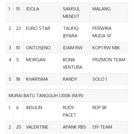
1
15
IDOLA
SAMSUL
MALANG
MENDIT
2
22
EURO STAR
TAUFIQ
PERWIRA
JEPARA
MUDA SF
3
10
ONTOSENO
IDAM RW
KOPI RW MJK
4
5
MORGAN
BONA
FRIZMON TEAM
VENTURA
5
18
KHARISMA
RANDY
SOLO 1
MURAI BATU TANGGUH 1.100K (M/R)
1
6
INSULIN
RUDY
RDP BF
PACET
2
20
VALENTINE
APANK RBS
139 TEAM