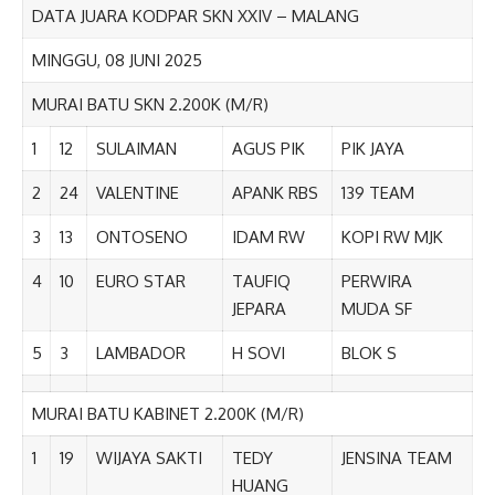
DATA JUARA KODPAR SKN XXIV – MALANG
MINGGU, 08 JUNI 2025
MURAI BATU SKN 2.200K (M/R)
1
12
SULAIMAN
AGUS PIK
PIK JAYA
2
24
VALENTINE
APANK RBS
139 TEAM
3
13
ONTOSENO
IDAM RW
KOPI RW MJK
4
10
EURO STAR
TAUFIQ
PERWIRA
JEPARA
MUDA SF
5
3
LAMBADOR
H SOVI
BLOK S
MURAI BATU KABINET 2.200K (M/R)
1
19
WIJAYA SAKTI
TEDY
JENSINA TEAM
HUANG