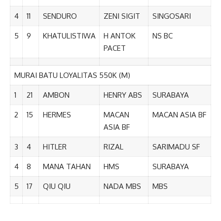
4
11
SENDURO
ZENI SIGIT
SINGOSARI
5
9
KHATULISTIWA
H ANTOK
NS BC
PACET
MURAI BATU LOYALITAS 550K (M)
1
21
AMBON
HENRY ABS
SURABAYA
2
15
HERMES
MACAN
MACAN ASIA BF
ASIA BF
3
4
HITLER
RIZAL
SARIMADU SF
4
8
MANA TAHAN
HMS
SURABAYA
5
17
QIU QIU
NADA MBS
MBS