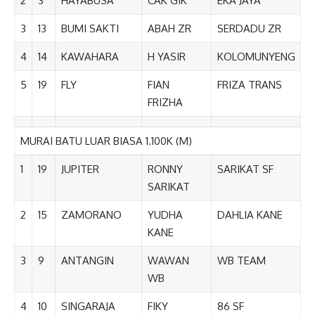
2
3
HAYABUSA
CAK GIK
EKA JAYA
3
13
BUMI SAKTI
ABAH ZR
SERDADU ZR
4
14
KAWAHARA
H YASIR
KOLOMUNYENG
5
19
FLY
FIAN
FRIZA TRANS
FRIZHA
MURAI BATU LUAR BIASA 1.100K (M)
1
19
JUPITER
RONNY
SARIKAT SF
SARIKAT
2
15
ZAMORANO
YUDHA
DAHLIA KANE
KANE
3
9
ANTANGIN
WAWAN
WB TEAM
WB
4
10
SINGARAJA
FIKY
86 SF