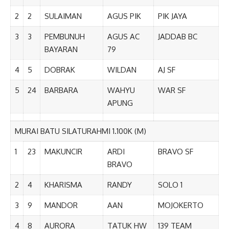
2
2
SULAIMAN
AGUS PIK
PIK JAYA
3
3
PEMBUNUH
AGUS AC
JADDAB BC
BAYARAN
79
4
5
DOBRAK
WILDAN
AJ SF
5
24
BARBARA
WAHYU
WAR SF
APUNG
MURAI BATU SILATURAHMI 1.100K (M)
1
23
MAKUNCIR
ARDI
BRAVO SF
BRAVO
2
4
KHARISMA
RANDY
SOLO 1
3
9
MANDOR
AAN
MOJOKERTO
4
8
AURORA
TATUK HW
139 TEAM