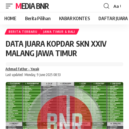
MEDIA BNR
Aa
Font
Resizer
HOME
Berita Pilihan
KABAR KONTES
DAFTAR JUARA
BERITA TERBARU
JAWA TIMUR & BALI
DATA JUARA KOPDAR SKN XXIV
MALANG JAWA TIMUR
Achmad Fathur - Yayak
Last updated: Monday, 9 June 2025 08:53