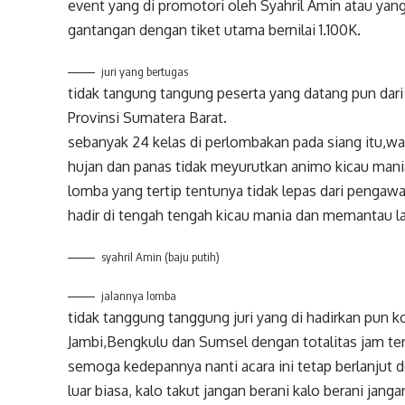
event yang di promotori oleh Syahril Amin atau yang
gantangan dengan tiket utama bernilai 1.100K.
juri yang bertugas
tidak tangung tangung peserta yang datang pun dari 
Provinsi Sumatera Barat.
sebanyak 24 kelas di perlombakan pada siang itu,w
hujan dan panas tidak meyurutkan animo kicau mani
lomba yang tertip tentunya tidak lepas dari penga
hadir di tengah tengah kicau mania dan memantau la
syahril Amin (baju putih)
jalannya lomba
tidak tanggung tanggung juri yang di hadirkan pun kor
Jambi,Bengkulu dan Sumsel dengan totalitas jam terb
semoga kedepannya nanti acara ini tetap berlanjut 
luar biasa, kalo takut jangan berani kalo berani jang