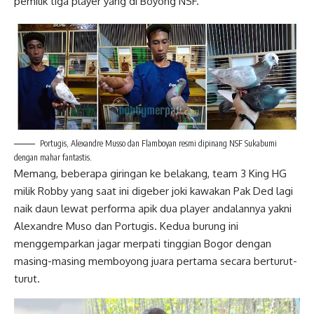
pemilik tiga player yang di Boyong NSF.
Portugis, Alexandre Musso dan Flamboyan resmi dipinang NSF Sukabumi
dengan mahar fantastis.
Memang, beberapa giringan ke belakang, team 3 King HG
milik Robby yang saat ini digeber joki kawakan Pak Ded lagi
naik daun lewat performa apik dua player andalannya yakni
Alexandre Muso dan Portugis. Kedua burung ini
menggemparkan jagar merpati tinggian Bogor dengan
masing-masing memboyong juara pertama secara berturut-
turut.