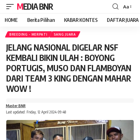
MEDIA BNR
Aa
Font
Resizer
HOME
Berita Pilihan
KABAR KONTES
DAFTAR JUARA
BREEDING - MERPATI
SANG JUARA
JELANG NASIONAL DIGELAR NSF
KEMBALI BIKIN ULAH : BOYONG
PORTUGIS, MUSO DAN FLAMBOYAN
DARI TEAM 3 KING DENGAN MAHAR
WOW !
Master BNR
Last updated: Friday, 12 April 2024 09:48