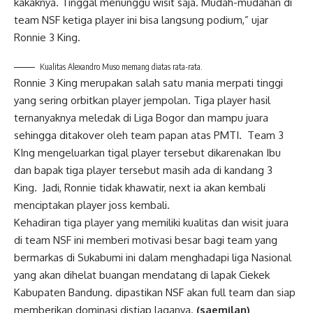
kakaknya. Tinggal menunggu wisit saja. Mudah-mudahan di
team NSF ketiga player ini bisa langsung podium,” ujar
Ronnie 3 King.
Kualitas Alexandro Muso memang diatas rata-rata.
Ronnie 3 King merupakan salah satu mania merpati tinggi
yang sering orbitkan player jempolan. Tiga player hasil
ternanyaknya meledak di Liga Bogor dan mampu juara
sehingga ditakover oleh team papan atas PMTI. Team 3
KIng mengeluarkan tigal player tersebut dikarenakan Ibu
dan bapak tiga player tersebut masih ada di kandang 3
King. Jadi, Ronnie tidak khawatir, next ia akan kembali
menciptakan player joss kembali.
Kehadiran tiga player yang memiliki kualitas dan wisit juara
di team NSF ini memberi motivasi besar bagi team yang
bermarkas di Sukabumi ini dalam menghadapi liga Nasional
yang akan dihelat buangan mendatang di lapak Ciekek
Kabupaten Bandung. dipastikan NSF akan full team dan siap
memberikan dominasi distiap laganya.
(saemilan)