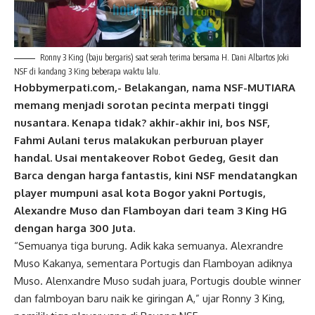
Ronny 3 King (baju bergaris) saat serah terima bersama H. Dani Albartos Joki
NSF di kandang 3 King beberapa waktu lalu.
Hobbymerpati.com,- Belakangan, nama NSF-MUTIARA
memang menjadi sorotan pecinta merpati tinggi
nusantara. Kenapa tidak? akhir-akhir ini, bos NSF,
Fahmi Aulani terus malakukan perburuan player
handal. Usai mentakeover Robot Gedeg, Gesit dan
Barca dengan harga fantastis, kini NSF mendatangkan
player mumpuni asal kota Bogor yakni Portugis,
Alexandre Muso dan Flamboyan dari team 3 King HG
dengan harga 300 Juta.
“Semuanya tiga burung. Adik kaka semuanya. Alexrandre
Muso Kakanya, sementara Portugis dan Flamboyan adiknya
Muso. Alenxandre Muso sudah juara, Portugis double winner
dan falmboyan baru naik ke giringan A,” ujar Ronny 3 King,