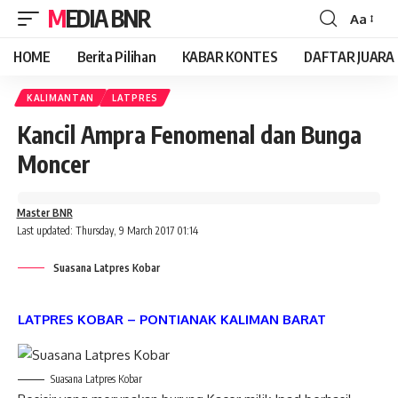
MEDIA BNR
Aa
Font
Resizer
HOME
Berita Pilihan
KABAR KONTES
DAFTAR JUARA
KALIMANTAN
LATPRES
Kancil Ampra Fenomenal dan Bunga
Moncer
Master BNR
Last updated: Thursday, 9 March 2017 01:14
Suasana Latpres Kobar
LATPRES KOBAR – PONTIANAK KALIMAN BARAT
Suasana Latpres Kobar