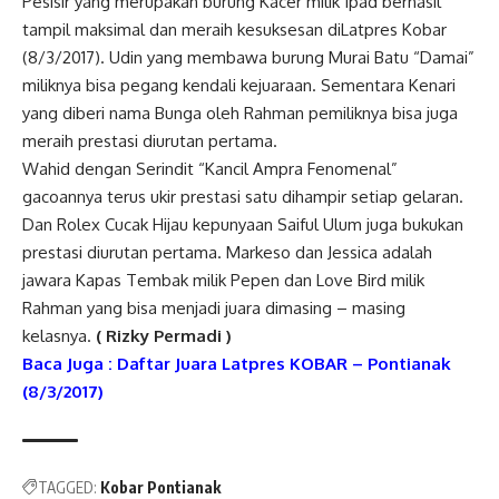
Pesisir yang merupakan burung Kacer milik Ipad berhasil
tampil maksimal dan meraih kesuksesan diLatpres Kobar
(8/3/2017). Udin yang membawa burung Murai Batu “Damai”
miliknya bisa pegang kendali kejuaraan. Sementara Kenari
yang diberi nama Bunga oleh Rahman pemiliknya bisa juga
meraih prestasi diurutan pertama.
Wahid dengan Serindit “Kancil Ampra Fenomenal”
gacoannya terus ukir prestasi satu dihampir setiap gelaran.
Dan Rolex Cucak Hijau kepunyaan Saiful Ulum juga bukukan
prestasi diurutan pertama. Markeso dan Jessica adalah
jawara Kapas Tembak milik Pepen dan Love Bird milik
Rahman yang bisa menjadi juara dimasing – masing
kelasnya.
( Rizky Permadi )
Baca Juga : Daftar Juara Latpres KOBAR – Pontianak
(8/3/2017)
TAGGED:
Kobar Pontianak