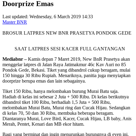
Doorprize Emas
Last updated: Wednesday, 6 March 2019 14:33
Master BNR
BROSUR LATPRES NEW BNR PRASETYA PONDOK GEDE
SAAT LATPRES SESI KACER FULL GANTANGAN
Mediabnr –
Kamis depan 7 Maret 2019, New BnR Prasetya akan
menggelar latpres di Jalan Raya Jatimakmur 46c Kav Auri no 85
Pondok Gede, Bekasi. Tiket yang dibandrol cukup beragam, mulai
150 hingga 30 Ribu Rupiah. Menariknya, panitia juga menyiapkan
doorprize berupa emas dan lain sebagainya.
Tiket 150 Ribu, hanya melombakan burung Murai Batu saja.
Hadiah di kelas ini sebesar 2 Juta + 500 Ribu. Di kelas berikutnya
dibandrol tiket 100 Ribu, berhadiah 1,5 Juta + 500 Ribu,
melombakan Murai Batu, Murai ring dan Cucak Hijau. Sedangkan
di kelas 70, 50 dan 30 Ribu, membuka beberapa beragam.
Diantaranya Murai, Love Bird, Kacer, Cucak Hijau, LB baby, Anis
Merah, Pentet, Kenari dan MB ekor hitam.
Bagi yang berminat dan ingin menurunkan burungnya di even ini,