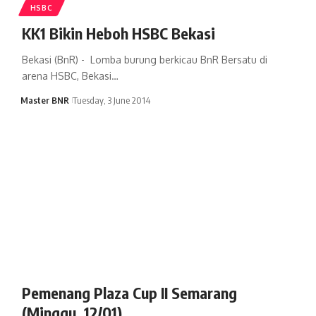
HSBC
KK1 Bikin Heboh HSBC Bekasi
Bekasi (BnR) - Lomba burung berkicau BnR Bersatu di
arena HSBC, Bekasi…
Master BNR
Tuesday, 3 June 2014
Pemenang Plaza Cup II Semarang
(Minggu, 12/01)