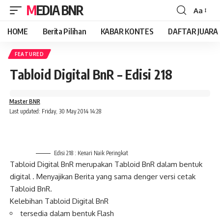
MEDIA BNR
Aa
Font
Resizer
HOME
Berita Pilihan
KABAR KONTES
DAFTAR JUARA
FEATURED
Tabloid Digital BnR – Edisi 218
Master BNR
Last updated: Friday, 30 May 2014 14:28
Edisi 218 : Kenari Naik Peringkat
Tabloid Digital BnR merupakan Tabloid BnR dalam bentuk
digital . Menyajikan Berita yang sama denger versi cetak
Tabloid BnR.
Kelebihan Tabloid Digital BnR
tersedia dalam bentuk Flash