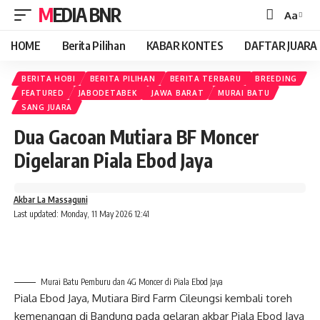
MEDIA BNR
Aa
Font
Resizer
HOME
Berita Pilihan
KABAR KONTES
DAFTAR JUARA
BERITA HOBI
BERITA PILIHAN
BERITA TERBARU
BREEDING
FEATURED
JABODETABEK
JAWA BARAT
MURAI BATU
SANG JUARA
Dua Gacoan Mutiara BF Moncer
Digelaran Piala Ebod Jaya
Akbar La Massaguni
Last updated: Monday, 11 May 2026 12:41
Murai Batu Pemburu dan 4G Moncer di Piala Ebod Jaya
Piala Ebod Jaya, Mutiara Bird Farm Cileungsi kembali toreh
kemenangan di Bandung pada gelaran akbar Piala Ebod Jaya