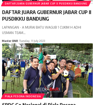
DAFTAR JUARA GUBERNUR JABAR CUP II PUSDIKKU BANDUNG
DAFTAR JUARA GUBERNUR JABAR CUP II
PUSDIKKU BANDUNG
LAPANGAN - A MURAI BATU WAGUB 1 CUKIM H ADHI
USMAN TEAM…
Master BNR
Tuesday, 11 July 2023
PIALA PESONA INDONESIA
SRDC Go Nasional di Piala Pesona