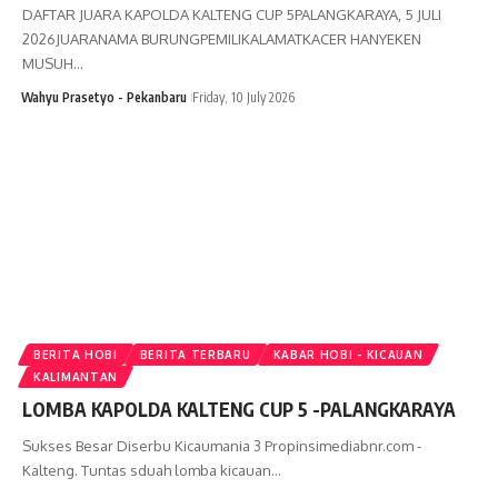
DAFTAR JUARA KAPOLDA KALTENG CUP 5PALANGKARAYA, 5 JULI
2026JUARANAMA BURUNGPEMILIKALAMATKACER HANYEKEN
MUSUH…
Wahyu Prasetyo - Pekanbaru
Friday, 10 July 2026
BERITA HOBI
BERITA TERBARU
KABAR HOBI - KICAUAN
KALIMANTAN
LOMBA KAPOLDA KALTENG CUP 5 -PALANGKARAYA
Sukses Besar Diserbu Kicaumania 3 Propinsimediabnr.com -
Kalteng. Tuntas sduah lomba kicauan…