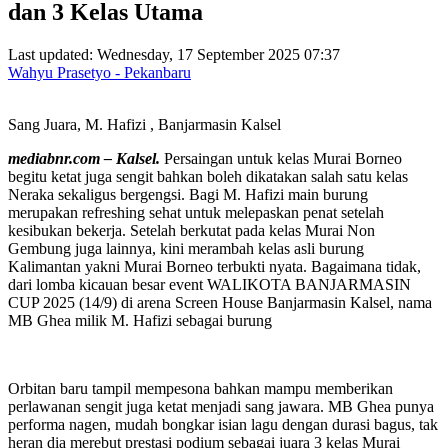
dan 3 Kelas Utama
Last updated: Wednesday, 17 September 2025 07:37
Wahyu Prasetyo - Pekanbaru
Sang Juara, M. Hafizi , Banjarmasin Kalsel
mediabnr.com – Kalsel.
Persaingan untuk kelas Murai Borneo
begitu ketat juga sengit bahkan boleh dikatakan salah satu kelas
Neraka sekaligus bergengsi. Bagi M. Hafizi main burung
merupakan refreshing sehat untuk melepaskan penat setelah
kesibukan bekerja. Setelah berkutat pada kelas Murai Non
Gembung juga lainnya, kini merambah kelas asli burung
Kalimantan yakni Murai Borneo terbukti nyata. Bagaimana tidak,
dari lomba kicauan besar event WALIKOTA BANJARMASIN
CUP 2025 (14/9) di arena Screen House Banjarmasin Kalsel, nama
MB Ghea milik M. Hafizi sebagai burung
Orbitan baru tampil mempesona bahkan mampu memberikan
perlawanan sengit juga ketat menjadi sang jawara. MB Ghea punya
performa nagen, mudah bongkar isian lagu dengan durasi bagus, tak
heran dia merebut prestasi podium sebagai juara 3 kelas Murai