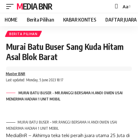
MEDIA BNR
Aa
Font
Resizer
HOME
Berita Pilihan
KABAR KONTES
DAFTAR JUARA
BERITA PILIHAN
Murai Batu Buser Sang Kuda Hitam
Asal Blok Barat
Master BNR
Last updated: Monday, 5 June 2023 18:17
MURAI BATU BUSER - MR.RANGGI BERSAMA H.ANDI OWEN USAI
MENERIMA HADIAH 1 UNIT MOBIL
MURAI BATU BUSER – MR.RANGGI BERSAMA H.ANDI OWEN USAI
MENERIMA HADIAH 1 UNIT MOBIL
MediaBnR – Akhirnya teka teki peraih juara utama 25 Juta di