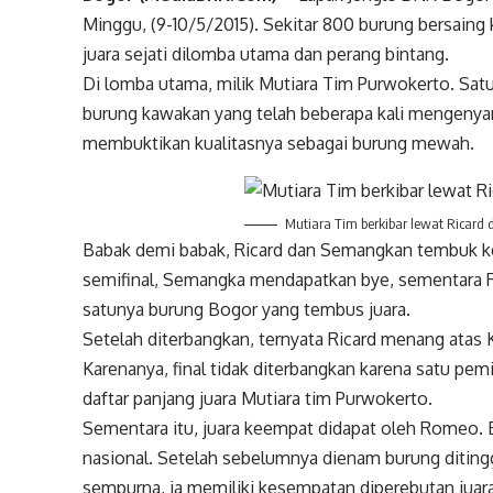
Minggu, (9-10/5/2015). Sekitar 800 burung bersaing
juara sejati dilomba utama dan perang bintang.
Di lomba utama, milik Mutiara Tim Purwokerto. Sat
burung kawakan yang telah beberapa kali mengenyam 
membuktikan kualitasnya sebagai burung mewah.
Mutiara Tim berkibar lewat Ricar
Babak demi babak, Ricard dan Semangkan tembuk ke
semifinal, Semangka mendapatkan bye, sementara R
satunya burung Bogor yang tembus juara.
Setelah diterbangkan, ternyata Ricard menang atas 
Karenanya, final tidak diterbangkan karena satu p
daftar panjang juara Mutiara tim Purwokerto.
Sementara itu, juara keempat didapat oleh Romeo. Bu
nasional. Setelah sebelumnya dienam burung diti
sempurna, ia memiliki kesempatan diperebutan jua