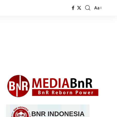
Aa
Font
Resizer