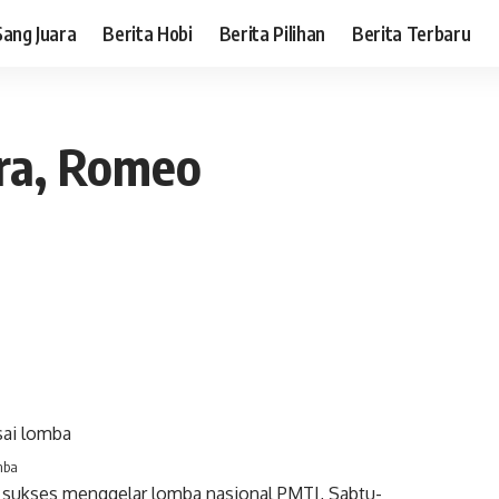
Sang Juara
Berita Hobi
Berita Pilihan
Berita Terbaru
ara, Romeo
mba
sukses menggelar lomba nasional PMTI, Sabtu-