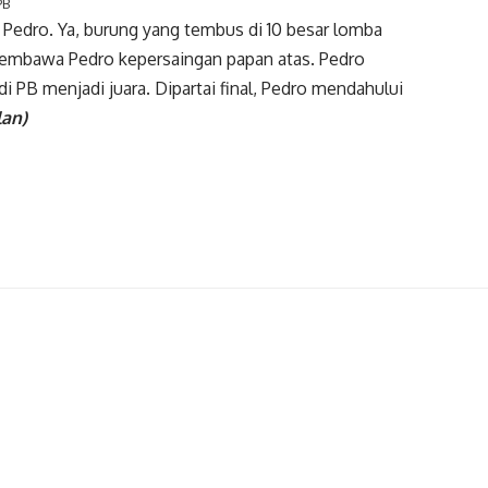
PB
h Pedro. Ya, burung yang tembus di 10 besar lomba
a membawa Pedro kepersaingan papan atas. Pedro
di PB menjadi juara. Dipartai final, Pedro mendahului
lan)