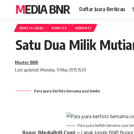
MEDIA BNR
Daftar Juara Berkicau
BERITA HOBI
KONTES
MERPATI
Satu Dua Milik Muti
Master BNR
Last updated: Monday, 11 May 2015 15:01
Para juara berfoto bersama usai lomba
Para juara berfoto bersama usai lo
Bogor
(MediaBnR.Com) –
Lapak Jungle BNR Bogor 