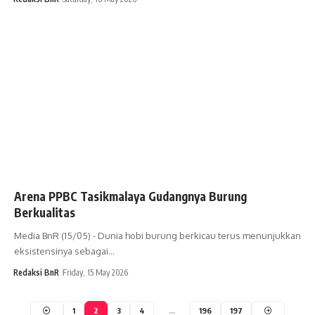
Arena PPBC Tasikmalaya Gudangnya Burung
Berkualitas
Media BnR (15/05) - Dunia hobi burung berkicau terus menunjukkan
eksistensinya sebagai…
Redaksi BnR
Friday, 15 May 2026
1
2
3
4
…
196
197