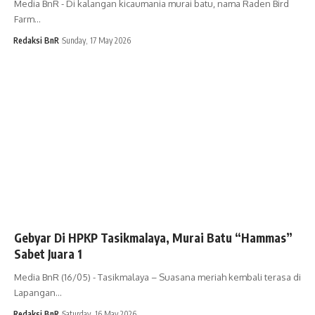
Media BnR - Di kalangan kicaumania murai batu, nama Raden Bird
Farm…
Redaksi BnR
Sunday, 17 May 2026
Gebyar Di HPKP Tasikmalaya, Murai Batu “Hammas”
Sabet Juara 1
Media BnR (16/05) - Tasikmalaya – Suasana meriah kembali terasa di
Lapangan…
Redaksi BnR
Saturday, 16 May 2026