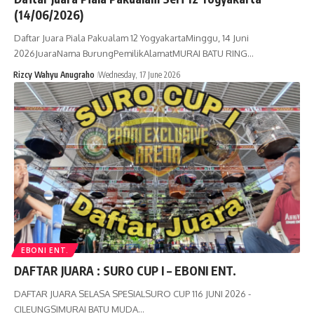
(14/06/2026)
Daftar Juara Piala Pakualam 12 YogyakartaMinggu, 14 Juni
2026JuaraNama BurungPemilikAlamatMURAI BATU RING…
Rizcy Wahyu Anugraho
Wednesday, 17 June 2026
EBONI ENT.
DAFTAR JUARA : SURO CUP I – EBONI ENT.
DAFTAR JUARA SELASA SPESIALSURO CUP 116 JUNI 2026 -
CILEUNGSIMURAI BATU MUDA…