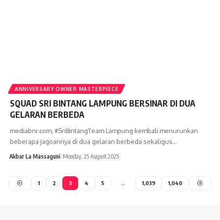
ANNIVERSARY OWNER MASTERPIECE
SQUAD SRI BINTANG LAMPUNG BERSINAR DI DUA
GELARAN BERBEDA
mediabnr.com, #SriBintangTeam Lampung kembali menurunkan
beberapa jagoannya di dua gelaran berbeda sekaligus…
Akbar La Massaguni
Monday, 25 August 2025
1
2
3
4
5
…
1,039
1,040