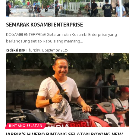
SEMARAK KOSAMBI ENTERPRISE
KOSAMBI ENTERPRISE Gelaran rutin Kosambi Enterprise yang
berlangsung setiap Rabu siang memang…
Redaksi BnR
Thursday, 18 September 2025
BINTANG SELATAN
JABRIK’S H.VERO BINTANG SELATAN BOYONG NEW